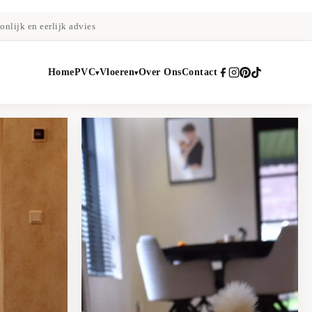
onlijk en eerlijk advies
Home
PVC
Vloeren
Over Ons
Contact
▾
▾