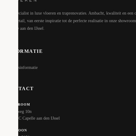
Uw specialist in luxe vloeren en traprenovaties. Ambacht, kwaliteit en een 
voor detail, van eerste inspiratie tot de perfecte realisatie in onze showroom
Capelle aan den IJssel.
INFORMATIE
Bedrijfsinformatie
CONTACT
SHOWROOM
Hoofdweg 10n
2908 LC Capelle aan den IJssel
TELEFOON