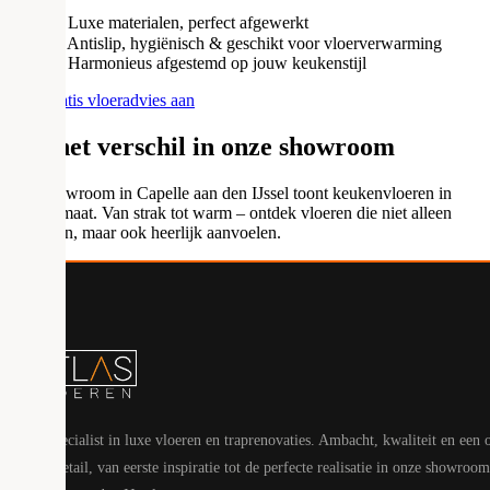
Luxe materialen, perfect afgewerkt
Antislip, hygiënisch & geschikt voor vloerverwarming
Harmonieus afgestemd op jouw keukenstijl
Vraag gratis vloeradvies aan
Voel het verschil in onze showroom
Onze showroom in Capelle aan den IJssel toont keukenvloeren in
groot formaat. Van strak tot warm – ontdek vloeren die niet alleen
mooi ogen, maar ook heerlijk aanvoelen.
Uw specialist in luxe vloeren en traprenovaties. Ambacht, kwaliteit en een 
voor detail, van eerste inspiratie tot de perfecte realisatie in onze showroom