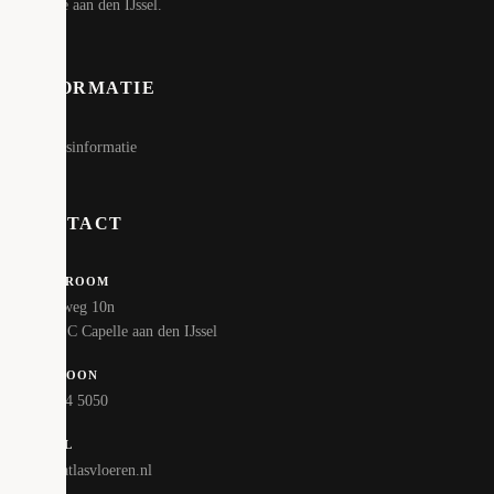
Capelle aan den IJssel.
INFORMATIE
Bedrijfsinformatie
CONTACT
SHOWROOM
Hoofdweg 10n
2908 LC Capelle aan den IJssel
TELEFOON
010 324 5050
E-MAIL
info@atlasvloeren.nl