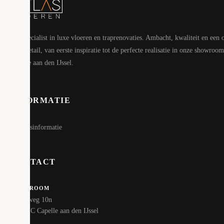
Uw specialist in luxe vloeren en traprenovaties. Ambacht, kwaliteit en een 
voor detail, van eerste inspiratie tot de perfecte realisatie in onze showroom
Capelle aan den IJssel.
INFORMATIE
Bedrijfsinformatie
CONTACT
SHOWROOM
Hoofdweg 10n
2908 LC Capelle aan den IJssel