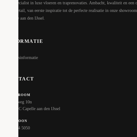
Uw specialist in luxe vloeren en traprenovaties. Ambacht, kwaliteit en een 
voor detail, van eerste inspiratie tot de perfecte realisatie in onze showroom
Capelle aan den IJssel.
INFORMATIE
Bedrijfsinformatie
CONTACT
SHOWROOM
Hoofdweg 10n
2908 LC Capelle aan den IJssel
TELEFOON
010 324 5050